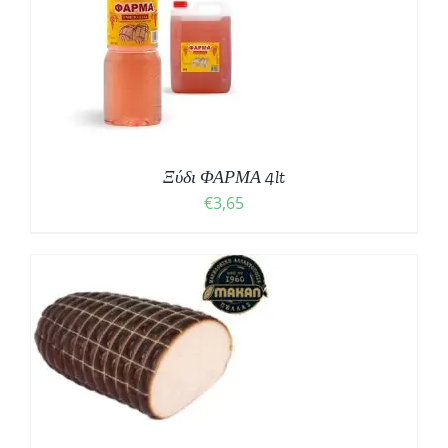
Ξύδι ΦΑΡΜΑ 4lt
€
3,65
Σ