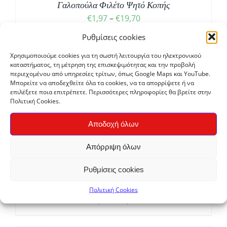
Γαλοπούλα Φιλέτο Ψητό Κοπής
Price
€
1,97
–
€
19,70
range:
Ρυθμίσεις cookies
€1,97
Χρησιμοποιούμε cookies για τη σωστή λειτουργία του ηλεκτρονικού
through
καταστήματος, τη μέτρηση της επισκεψιμότητας και την προβολή
περιεχομένου από υπηρεσίες τρίτων, όπως Google Maps και YouTube.
€19,70
Μπορείτε να αποδεχθείτε όλα τα cookies, να τα απορρίψετε ή να
επιλέξετε ποια επιτρέπετε. Περισσότερες πληροφορίες θα βρείτε στην
Πολιτική Cookies.
Σ
Αποδοχή όλων
Απόρριψη όλων
Ρυθμίσεις cookies
Ρεβίθια
Πολιτική Cookies
Price
€
1,60
–
€
3,20
range: