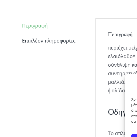
Περιγραφή
Περιγραφή
Επιπλέον πληροφορίες
περιέχει με
ελαιόλαδο*
σύνθλιψη κα
συντηρητικά
μαλλιά. Κατ
ψαλίδας.
Χρη
μέτ
Οδηγίες
όπω
απο
στη
Το απλώνετε