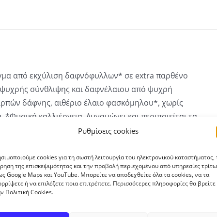
ίγμα από εκχύλιση δαφνόφυλλων* σε extra παρθένο
 ψυχρής σύνθλιψης και δαφνέλαιου από ψυχρή
ρπών δάφνης, αιθέριο έλαιο φασκόμηλου*, χωρίς
. *Φυσική καλλιέργεια. Δυναμώνει και περιποιείται τα
ά της εποχικής τριχόπτωσης, ξηροδερμίας, φαγούρας,
Ρυθμίσεις cookies
σιμοποιούμε cookies για τη σωστή λειτουργία του ηλεκτρονικού καταστήματος, 
ρηση της επισκεψιμότητας και την προβολή περιεχομένου από υπηρεσίες τρίτω
:
ς Google Maps και YouTube. Μπορείτε να αποδεχθείτε όλα τα cookies, να τα
ρρίψετε ή να επιλέξετε ποια επιτρέπετε. Περισσότερες πληροφορίες θα βρείτε
ν Πολιτική Cookies.
 στις ρίζες των μαλλιών και κάνετε ελαφρύ μασάζ.