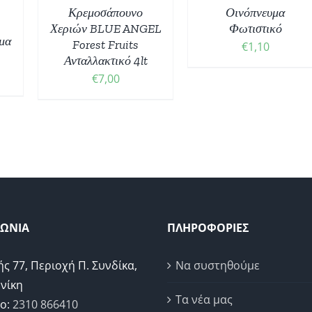
Κρεμοσάπουνο
Οινόπνευμα
Χεριών BLUE ANGEL
Φωτιστικό
σμα
Forest Fruits
€
1,10
Ανταλλακτικό 4lt
€
7,00
ΝΩΝΙΑ
ΠΛΗΡΟΦΟΡΙΕΣ
ής 77, Περιοχή Π. Συνδίκα,
Να συστηθούμε
νίκη
Τα νέα μας
ο:
2310 866410