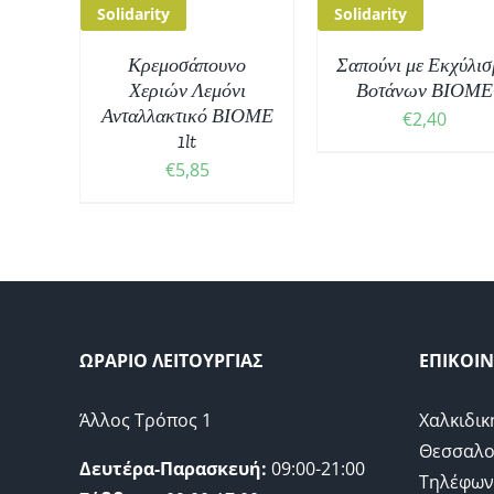
Solidarity
Solidarity
Κρεμοσάπουνο
Σαπούνι με Εκχύλι
Χεριών Λεμόνι
Βοτάνων ΒΙΟΜΕ
Ανταλλακτικό ΒΙΟΜΕ
€
2,40
1lt
€
5,85
ΩΡΑΡΙΟ ΛΕΙΤΟΥΡΓΙΑΣ
ΕΠΙΚΟΙ
Άλλος Τρόπος 1
Χαλκιδικ
Θεσσαλο
Δευτέρα-Παρασκευή:
09:00-21:00
Τηλέφων