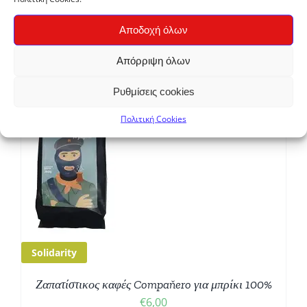
Λάδι Καρύδας 400ml
Αποδοχή όλων
€
4,90
Απόρριψη όλων
Ρυθμίσεις cookies
Πολιτική Cookies
Ο
Σ
Solidarity
Ζαπατίστικος καφές Compaňero για μπρίκι 100%
€
6,00