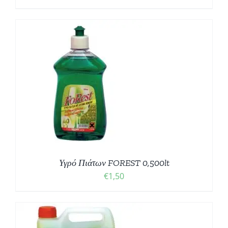
Υ
range:
ΟΪΌΝΤΟΣ
€2,15
through
€17,20
Υγρό Πιάτων FOREST 0,500lt
€
1,50