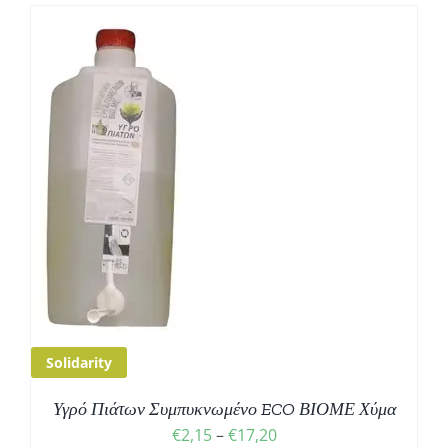
ΤΌ
Σ
ΟΪΌΝ
Ι
ΛΛΑΠΛΈΣ
ΡΑΛΛΑΓΈΣ.
ΙΛΟΓΈΣ
ΟΡΟΎΝ
Solidarity
ΙΛΕΓΟΎΝ
Η
Υγρό Πιάτων Συμπυκνωμένο ECO ΒΙΟΜΕ Χύμα
ΊΔΑ
Price
€
2,15
–
€
17,20