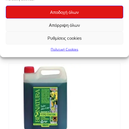
Αποδοχή όλων
Απόρριψη όλων
Ρυθμίσεις cookies
Υγρό Πιάτων BIONATURA Πορτοκαλολέμονο 4lt
€
6,30
Πολιτική Cookies