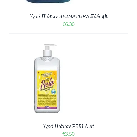
Υγρό Πιάτων BIONATURA Ξύδι 4lt
€
6,30
Υγρό Πιάτων PERLA 1lt
€
3,50