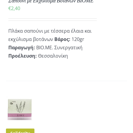
Σαπούνι με Εκχύλισμα Βοτάνων ΒΙΟΜΕ
€
2,40
Πλάκα σαπούνι με τέσσερα έλαια και
εκχύλισμα βοτάνων
Βάρος:
120gr
Παραγωγή:
ΒΙΟ.ΜΕ. Συνεργατική
Προέλευση:
Θεσσαλονίκη
ΚΗ
ΡΕΙΕΣ