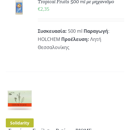
Tropical Fruits 500 ml με μηχανισμό
€
2,35
ΡΕΙΕΣ
Συσκευασία:
500 ml
Παραγωγή
:
HOLCHEM
Προέλευση:
Λητή
Θεσσαλονίκης
ΚΗ
ΡΕΙΕΣ
Solidarity