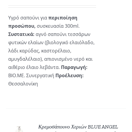
Υγρό σαπούνι για
περιποίηση
προσώπου,
συσκευασία 300ml.
Συστατικά:
αγνό σαπούνι τεσσάρων
φυτικών ελαίων (βιολογικό ελαιόλαδο,
λάδι καρύδας, καστορέλαιο,
αμυγδαλέλαιο), απιονισμένο νερό και
αιθέριο έλαιο λεβάντα.
Παραγωγή:
ΒΙΟ.ΜΕ. Συνεργατική
Προέλευση:
Θεσσαλονίκη
Κρεμοσάπουνο Χεριών BLUE ANGEL
ΚΗ