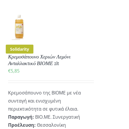
ΚΗ
ΡΕΙΕΣ
Solidarity
Κρεμοσάπουνο Χεριών Λεμόνι
Ανταλλακτικό ΒΙΟΜΕ 1lt
€
5,85
Κρεμοσάπουνο της ΒΙΟΜΕ με νέα
συνταγή και ενισχυμένη
περιεκτικότητα σε φυτικά έλαια.
Παραγωγή:
ΒΙΟ.ΜΕ. Συνεργατική
Προέλευση:
Θεσσαλονίκη