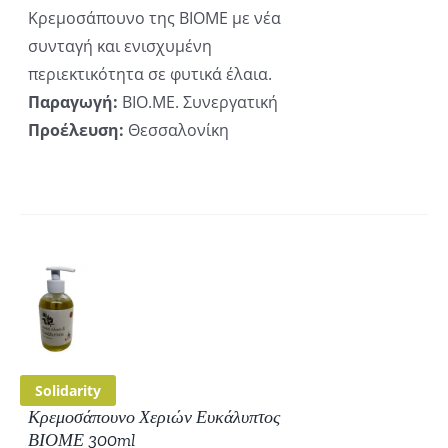
Κρεμοσάπουνο της ΒΙΟΜΕ με νέα
συνταγή και ενισχυμένη
περιεκτικότητα σε φυτικά έλαια.
Παραγωγή:
ΒΙΟ.ΜΕ. Συνεργατική
Προέλευση:
Θεσσαλονίκη
ΚΗ
ΡΕΙΕΣ
Solidarity
Κρεμοσάπουνο Χεριών Ευκάλυπτος
ΒΙΟΜΕ 300ml