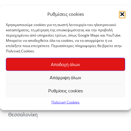
ΚΗ
Ρυθμίσεις cookies
Χρησιμοποιούμε cookies για τη σωστή λειτουργία του ηλεκτρονικού
καταστήματος, τη μέτρηση της επισκεψιμότητας και την προβολή
περιεχομένου από υπηρεσίες τρίτων, όπως Google Maps και YouTube.
ΡΕΙΕΣ
Μπορείτε να αποδεχθείτε όλα τα cookies, να τα απορρίψετε ή να
Solidarity
επιλέξετε ποια επιτρέπετε. Περισσότερες πληροφορίες θα βρείτε στην
Πολιτική Cookies.
Κρεμοσάπουνο Χεριών Ευκάλυπτος
Ανταλλακτικό ΒΙΟΜΕ 4lt
Αποδοχή όλων
€
23,00
Απόρριψη όλων
Κρεμοσάπουνο της Συνεργατικής
Ρυθμίσεις cookies
ΒΙΟΜΕ
Παραγωγή:
ΒΙΟ.ΜΕ.
Πολιτική Cookies
Συνεργατική
Προέλευση:
Θεσσαλονίκη