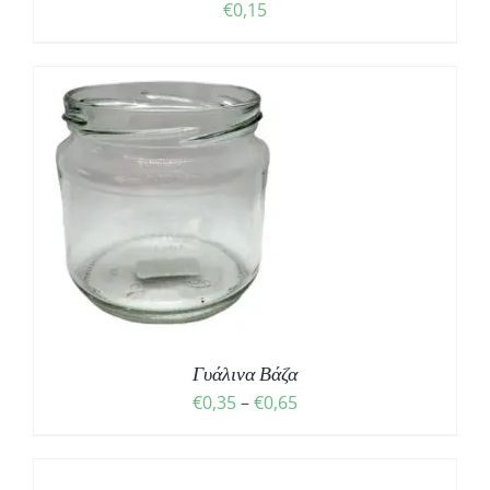
€
0,15
Σ
Γυάλινα Βάζα
Price
€
0,35
–
€
0,65
range:
€0,35