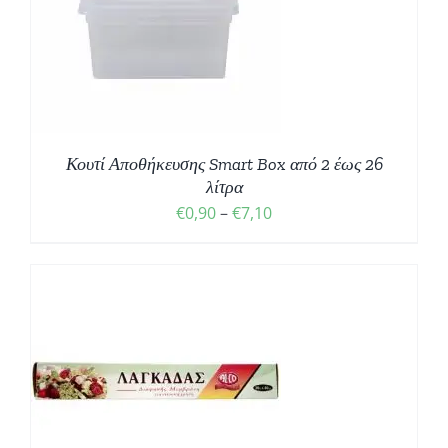
Σ
Κουτί Αποθήκευσης Smart Box από 2 έως 26
λίτρα
Price
€
0,90
–
€
7,10
range:
€0,90
through
€7,10