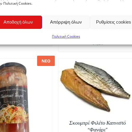
ν Πολιτική Cookies.
Καυτερής Πιπεριάς
Αποδοχή όλων
Απόρριψη όλων
Ρυθμίσεις cookies
Ντιπ Κόκκινης Πιπεριάς
ΥΡΣΑΡΟΣ” 200gr
“ΤΟΥΡΣΑΡΟΣ” 200gr
Πολιτική Cookies
€
5,60
€
4,20
ΝΕΟ
ΑΥΤΌ
ΙΛΟΓΉ
/
ΛΕΠΤΟΜΈΡΕΙΕΣ
ΤΟ
ΠΡΟΪΌΝ
ΈΧΕΙ
ΠΟΛΛΑΠΛΈΣ
ΠΑΡΑΛΛΑΓΈΣ.
Σκουμπρί Φιλέτο Καπνιστό
ΟΙ
“Φανάρι”