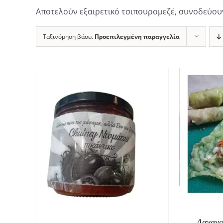
Αποτελούν εξαιρετικό τσιπουρομεζέ, συνοδεύουν
Ταξινόμηση βάσει
Προεπιλεγμένη παραγγελία
ΠΡΟΣΘΉΚΗ ΣΤΟ ΚΑΛΆΘΙ
/
ΛΕΠΤΟΜΈΡΕΙΕΣ
ΘΙ
/
ΠΡ
Λαχανο