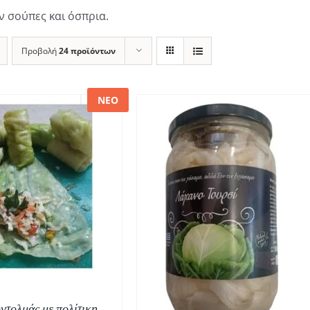
 σούπες και όσπρια.
Προβολή
24 προϊόντων
ΝΕΟ
ΟΣΘΉΚΗ ΣΤΟ ΚΑΛΆΘΙ
/
ΛΕΠΤΟΜΈΡΕΙΕΣ
ντολμάς με πολίτικη