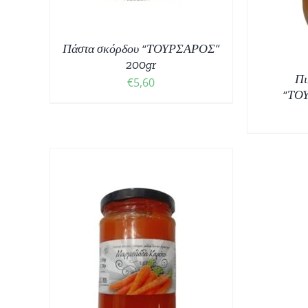
Πάστα σκόρδου “ΤΟΥΡΣΑΡΟΣ”
200gr
Πι
€
5,60
“ΤΟ
ΘΙ
/