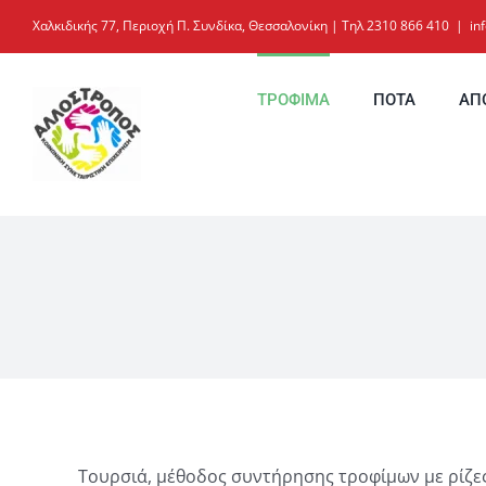
Μετάβαση
Χαλκιδικής 77, Περιοχή Π. Συνδίκα, Θεσσαλονίκη | Τηλ 2310 866 410
|
in
στο
περιεχόμενο
ΤΡΟΦΙΜΑ
ΠΟΤΑ
ΑΠ
Τουρσιά, μέθοδος συντήρησης τροφίμων με ρίζες 