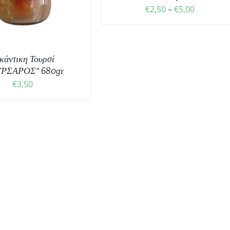
ΕΠΙΛΟΓΈΣ
Price
€
2,50
–
€
5,00
ΜΠΟΡΟΎΝ
ΝΑ
range:
ΕΠΙΛΕΓΟΎΝ
€2,50
ΣΤΗ
through
ΣΕΛΊΔΑ
κάντικη Τουρσί
€5,00
ΤΟΥ
ΥΡΣΑΡΟΣ” 680gr
ΠΡΟΪΌΝΤΟΣ
€
3,50