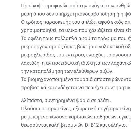
Προέκυψε προφανώς από την ανάγκη των ανθρώπ
μέρη όπου δεν υπήρχε η κονσερβοποίηση ή η ψύ
Ο τρόπος παρασκευής του απλώς, αφού εκτός από
χρησιμοποιηθεί, τα υλικά που χρειάζεται είναι είτ
Τα οφέλη τους πολλαπλά αφού τα τρόφιμα που έ
μικροοργανισμούς όπως βακτήρια γαλακτικού οξέ
μικροχλωρίδας του εντέρου, ενισχύει το ανοσοπ
λακτόζη, η αντιοξειδωτική ιδιότητα των λαχανι
την καταπολέμηση των ελεύθερων ριζών.
Τα βιομηχανοποιημένα τουρσιά αποστειρώνονται 
προβιοτικά και ενδέχεται να περιέχει συντηρητικ
Αλίπαστα, συντηρημένα ψάρια σε αλάτι.
Πλούσια σε πρωτεΐνες, εξαιρετική πηγή πρωτεΐνη
με μειωμένο κίνδυνο καρδιακών παθήσεων, εγκεφ
θεωρούνται καλή βιταμινών D, B12 και σελήνιο.