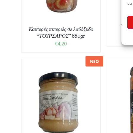
στη
Ντιπ 
Καυτερές πιπεριές σε λαδόξυδο
“ΤΟ
“ΤΟΥΡΣΑΡΟΣ” 680gr
€
4,20
ΝΕΟ
ΕΠ
ΘΙ
/
ΠΡΟΣΘΉΚΗ ΣΤΟ ΚΑΛΆΘΙ
/
ΛΕΠΤΟΜΈΡΕΙΕΣ