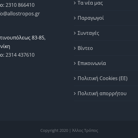
Τα νέα μας
ο:
2310 866410
fo@allostropos.gr
Παραγωγοί
Συνταγές
τινουπόλεως 83-85,
νίκη
Βίντεο
ο:
2314 437610
Επικοινωνία
Πολιτική Cookies (ΕΕ)
Πολιτική απορρήτου
Copyright 2020 | Άλλος Τρόπος