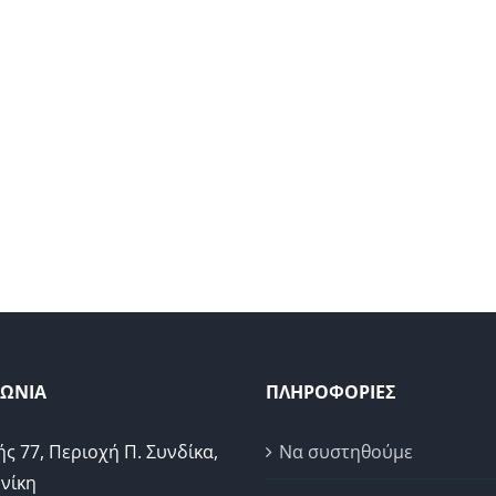
ΝΩΝΙΑ
ΠΛΗΡΟΦΟΡΙΕΣ
ής 77, Περιοχή Π. Συνδίκα,
Να συστηθούμε
νίκη