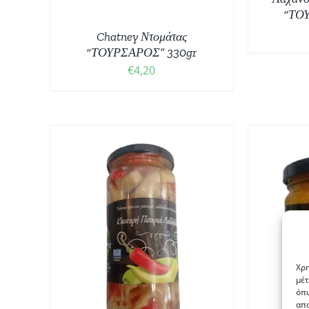
“ΤΟ
Chatney Ντομάτας
“ΤΟΥΡΣΑΡΟΣ” 330gr
€
4,20
ΠΡΟΣΘΉΚΗ ΣΤΟ ΚΑΛΆΘΙ
/
ΠΡ
ΘΙ
/
ΛΕΠΤΟΜΈΡΕΙΕΣ
Χρη
μέτ
όπω
απο