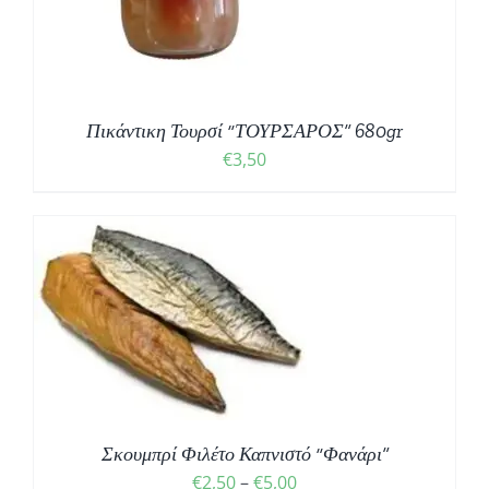
Πικάντικη Τουρσί “ΤΟΥΡΣΑΡΟΣ” 680gr
€
3,50
Σ
Σκουμπρί Φιλέτο Καπνιστό “Φανάρι”
Price
€
2,50
–
€
5,00