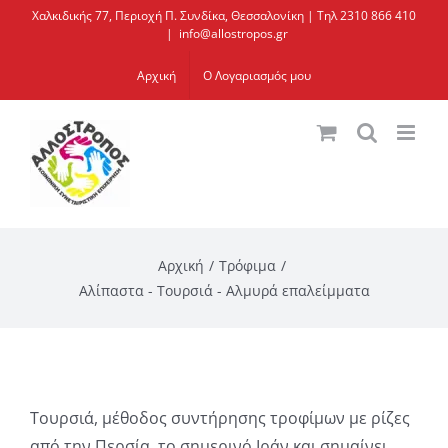
Μετάβαση
Χαλκιδικής 77, Περιοχή Π. Συνδίκα, Θεσσαλονίκη | Τηλ 2310 866 410
|
info@allostropos.gr
στο
περιεχόμενο
Αρχική
Ο Λογαριασμός μου
Αρχική
Τρόφιμα
Αλίπαστα - Τουρσιά - Αλμυρά επαλείμματα
Τουρσιά, μέθοδος συντήρησης τροφίμων με ρίζες
από την Περσία, το σημερινό Ιράν και σημαίνει