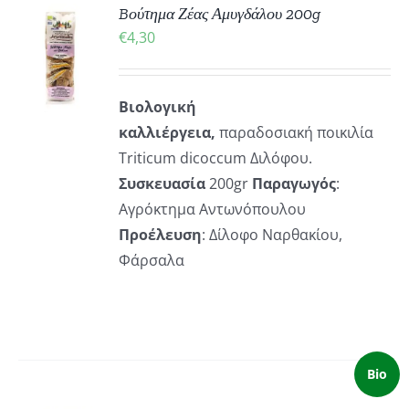
Bούτημα Ζέας Αμυγδάλου 200g
ΚΗ
€
4,30
ΡΕΙΕΣ
Βιολογική
καλλιέργεια,
παραδοσιακή ποικιλία
Τriticum dicoccum Διλόφου.
Συσκευασία
200gr
Παραγωγός
:
Αγρόκτημα Αντωνόπουλου
Προέλευση
: Δίλοφο Ναρθακίου,
Φάρσαλα
Bio