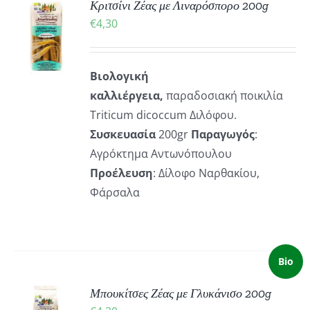
Κριτσίνι Ζέας με Λιναρόσπορο 200g
ΚΗ
€
4,30
ΡΕΙΕΣ
Βιολογική
καλλιέργεια,
παραδοσιακή ποικιλία
Τriticum dicoccum Διλόφου.
Συσκευασία
200gr
Παραγωγός
:
Αγρόκτημα Αντωνόπουλου
Προέλευση
: Δίλοφο Ναρθακίου,
Φάρσαλα
Bio
Μπουκίτσες Ζέας με Γλυκάνισο 200g
ΚΗ