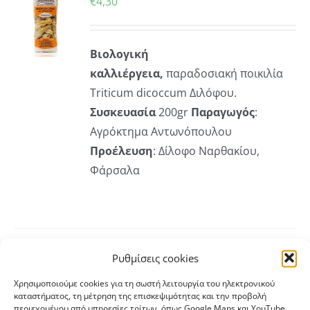
€
4,30
ΡΕΙΕΣ
Βιολογική
καλλιέργεια,
παραδοσιακή ποικιλία
Τriticum dicoccum Διλόφου.
Συσκευασία
200gr
Παραγωγός
:
Αγρόκτημα Αντωνόπουλου
Προέλευση
: Δίλοφο Ναρθακίου,
Φάρσαλα
Ρυθμίσεις cookies
ΚΗ
Μπισκοτάκι Χαρουπιού
Χρησιμοποιούμε cookies για τη σωστή λειτουργία του ηλεκτρονικού
€
4,60
καταστήματος, τη μέτρηση της επισκεψιμότητας και την προβολή
περιεχομένου από υπηρεσίες τρίτων, όπως Google Maps και YouTube.