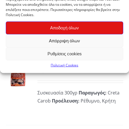
Μπορείτε να αποδεχθείτε όλα τα cookies, να τα απορρίψετε ή να
ΡΕΙΕΣ
επιλέξετε ποια επιτρέπετε. Περισσότερες πληροφορίες θα βρείτε στην
Συσκευασία 300γρ
Παραγωγός:
Creta
Πολιτική Cookies.
Carob
Προέλευση:
Ρέθυμνο, Κρήτη
Αποδοχή όλων
Απόρριψη όλων
Ρυθμίσεις cookies
ΚΗ
Παξιμαδακι Χαρουπιού
Πολιτική Cookies
€
3,90
ΡΕΙΕΣ
Συσκευασία 300γρ
Παραγωγός:
Creta
Carob
Προέλευση:
Ρέθυμνο, Κρήτη