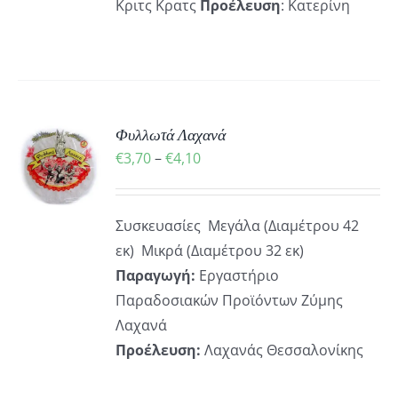
Κριτς Κρατς
Προέλευση
: Κατερίνη
Φυλλωτά Λαχανά
Ή
Price
€
3,70
–
€
4,10
Ό
range:
ΡΕΙΕΣ
€3,70
ΪΌΝ
Συσκευασίες Μεγάλα (Διαμέτρου 42
through
ΛΑΠΛΈΣ
εκ) Μικρά (Διαμέτρου 32 εκ)
€4,10
ΛΛΑΓΈΣ.
Παραγωγή:
Εργαστήριο
Παραδοσιακών Προϊόντων Ζύμης
ΟΓΈΣ
ΡΟΎΝ
Λαχανά
Προέλευση:
Λαχανάς Θεσσαλονίκης
ΕΓΟΎΝ