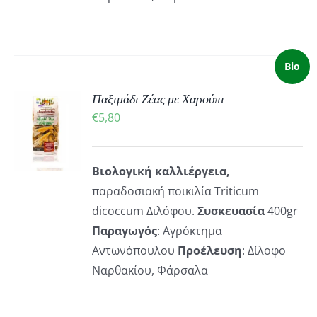
Bio
Παξιμάδι Ζέας με Χαρούπι
ΚΗ
€
5,80
ΡΕΙΕΣ
Βιολογική καλλιέργεια,
παραδοσιακή ποικιλία Τriticum
dicoccum Διλόφου.
Συσκευασία
400gr
Παραγωγός
: Αγρόκτημα
Αντωνόπουλου
Προέλευση
: Δίλοφο
Ναρθακίου, Φάρσαλα