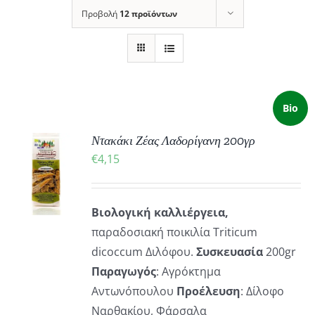
Προβολή
12 προϊόντων
Bio
Ντακάκι Ζέας Λαδορίγανη 200γρ
ΚΗ
€
4,15
ΡΕΙΕΣ
Βιολογική καλλιέργεια,
παραδοσιακή ποικιλία Τriticum
dicoccum Διλόφου.
Συσκευασία
200gr
Παραγωγός
: Αγρόκτημα
Αντωνόπουλου
Προέλευση
: Δίλοφο
Ναρθακίου, Φάρσαλα