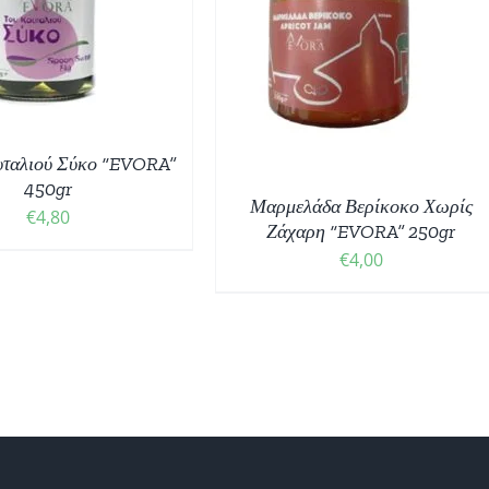
ΟΣΘΉΚΗ ΣΤΟ ΚΑΛΆΘΙ
/
ΛΕΠΤΟΜΈΡΕΙΕΣ
υταλιού Σύκο “EVORA”
450gr
Μαρμελάδα Βερίκοκο Χωρίς
€
4,80
Ζάχαρη “EVORA” 250gr
€
4,00