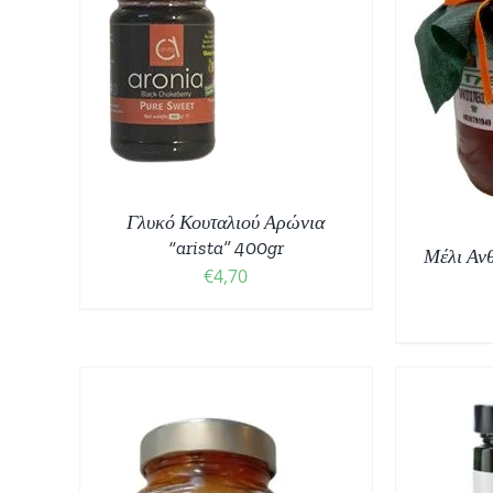
ΚΗ ΣΤΟ
Ι
/
ΠΡΟΣΘΉΚΗ ΣΤΟ ΚΑΛΆΘΙ
/
ΈΡΕΙΕΣ
ΛΕΠΤΟΜΈΡΕΙΕΣ
Γλυκό Κουταλιού Αρώνια
“arista” 400gr
Μέλι Αν
€
4,70
ΠΡΟΣΘΉΚΗ ΣΤΟ ΚΑΛΆΘΙ
/