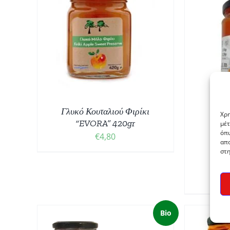
ΘΙ
/
ΠΡΟΣΘΉΚΗ ΣΤΟ ΚΑΛΆΘΙ
/
ΛΕΠΤΟΜΈΡΕΙΕΣ
Γλυκό Κουταλιού Φιρίκι
Χρη
“EVORA” 420gr
μέτ
όπω
€
4,80
απο
στη
Μα
“ΤΟ
Bio