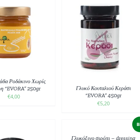
ΟΣΘΉΚΗ ΣΤΟ ΚΑΛΆΘΙ
/
ΛΕΠΤΟΜΈΡΕΙΕΣ
άδα Ροδάκινο Χωρίς
Γλυκό Κουταλιού Κεράσι
ρη “EVORA” 250gr
“EVORA” 450gr
€
4,00
€
5,20
ΠΡΟΣΘΉΚΗ
ΣΤΟ
B
ΚΑΛΆΘΙ
/
Γλυκόξινο σιρόπι – dressing
ΛΕΠΤΟΜΈΡΕΙΕΣ