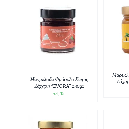
ΠΡΟΣΘΉΚΗ ΣΤΟ ΚΑΛΆΘΙ
/
ΘΙ
/
ΠΡ
ΛΕΠΤΟΜΈΡΕΙΕΣ
Μαρμελ
Μαρμελάδα Φράουλα Χωρίς
Ζάχα
Ζάχαρη “EVORA” 250gr
€
4,45