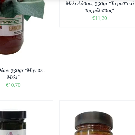
Μέλι Δάσους 950gr “Το μυστικό
ΛΕΠΤΟΜΈΡΕΙΕΣ
της μέλισσας”
€
11,20
θέων 950gr “Μην σε…
Μέλι”
€
10,70