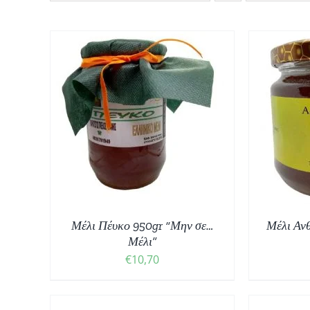
ΘΙ
/
ΠΡΟΣΘΉΚΗ ΣΤΟ ΚΑΛΆΘΙ
/
ΠΡ
ΛΕΠΤΟΜΈΡΕΙΕΣ
Μέλι Πέυκο 950gr “Μην σε…
Μέλι Α
Μέλι”
€
10,70