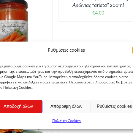
Αρώνιας “arista” 200ml
€
4,00
Ρυθμίσεις cookies
σιμοποιούμε cookies για τη σωστή λειτουργία του ηλεκτρονικού καταστήματος, 
ρηση της επισκεψιμότητας και την προβολή περιεχομένου από υπηρεσίες τρίτω
ς Google Maps και YouTube. Μπορείτε να αποδεχθείτε όλα τα cookies, να τα
ρρίψετε ή να επιλέξετε ποια επιτρέπετε. Περισσότερες πληροφορίες θα βρείτε
ν Πολιτική Cookies.
ρμελάδα Καρότο
ΥΡΣΑΡΟΣ” 330gr
€
4,20
Αποδοχή όλων
Απόρριψη όλων
Ρυθμίσεις cookies
ΠΡΟΣΘΉΚΗ
ΣΤΟ
Πολιτική Cookies
ΚΑΛΆΘΙ
/