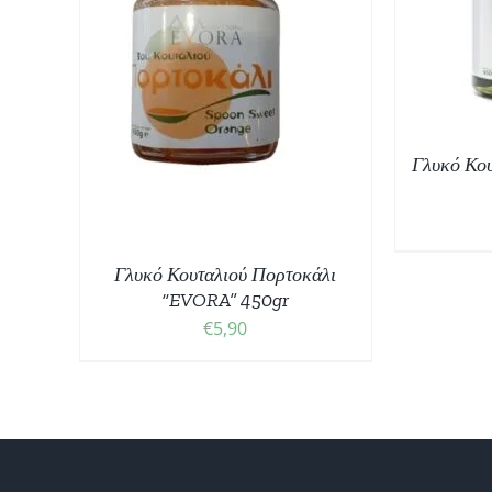
ΠΡ
ΛΕΠΤΟΜΈΡΕΙΕΣ
ΘΙ
/
Γλυκό Κο
Γλυκό Κουταλιού Πορτοκάλι
“EVORA” 450gr
€
5,90