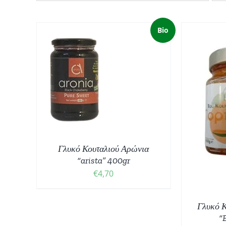
Bio
ΚΗ ΣΤΟ
Ι
/
ΠΡ
ΈΡΕΙΕΣ
ΠΡΟΣΘΉΚΗ ΣΤΟ ΚΑΛΆΘΙ
/
ΛΕΠΤΟΜΈΡΕΙΕΣ
Γλυκό Κουταλιού Αρώνια
“arista” 400gr
€
4,70
Γλυκό Κ
“