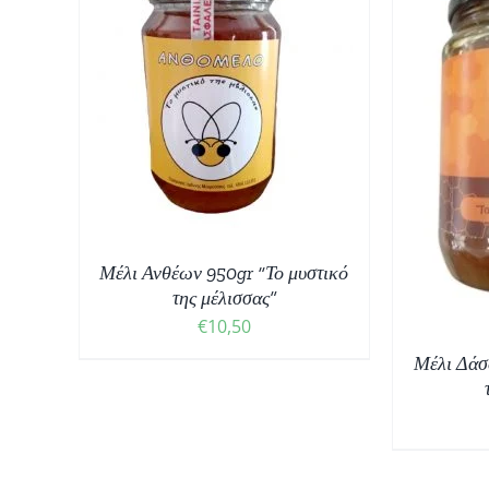
ΘΙ
/
ΠΡΟΣΘΉΚΗ ΣΤΟ ΚΑΛΆΘΙ
/
ΛΕΠΤΟΜΈΡΕΙΕΣ
Μέλι Ανθέων 950gr “Το μυστικό
της μέλισσας”
€
10,50
Μέλι Δάσ