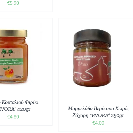
€
5,90
ΟΣΘΉΚΗ ΣΤΟ ΚΑΛΆΘΙ
/
ΛΕΠΤΟΜΈΡΕΙΕΣ
 Κουταλιού Φιρίκι
Μαρμελάδα Βερίκοκο Χωρίς
EVORA” 420gr
Ζάχαρη “EVORA” 250gr
€
4,80
€
4,00