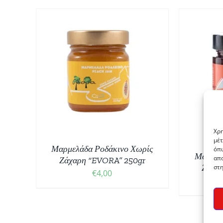
ΘΙ
/
ΠΡΟΣΘΉΚΗ ΣΤΟ ΚΑΛΆΘΙ
/
ΛΕΠΤΟΜΈΡΕΙΕΣ
ΠΡ
Χρη
μέτ
Μαρμελάδα Ροδάκινο Χωρίς
όπω
Μαρμελ
απο
Ζάχαρη “EVORA” 250gr
Ζάχα
στη
€
4,00