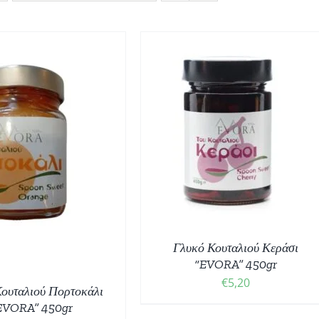
ΟΣΘΉΚΗ ΣΤΟ ΚΑΛΆΘΙ
/
ΛΕΠΤΟΜΈΡΕΙΕΣ
Γλυκό Κουταλιού Κεράσι
“EVORA” 450gr
€
5,20
ουταλιού Πορτοκάλι
EVORA” 450gr