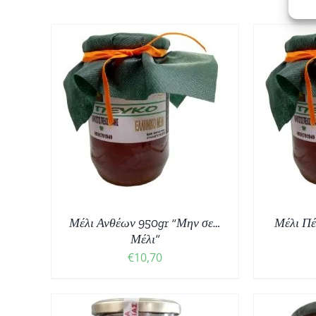
ΘΙ
/
ΠΡΟΣΘΉΚΗ ΣΤΟ ΚΑΛΆΘΙ
/
ΠΡ
ΛΕΠΤΟΜΈΡΕΙΕΣ
Μέλι Ανθέων 950gr “Μην σε…
Μέλι Πέ
Μέλι”
€
10,70