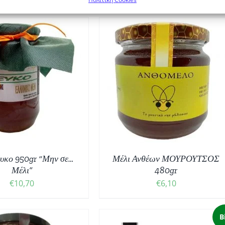
ΟΣΘΉΚΗ ΣΤΟ ΚΑΛΆΘΙ
/
ΛΕΠΤΟΜΈΡΕΙΕΣ
υκο 950gr “Μην σε…
Μέλι Ανθέων ΜΟΥΡΟΥΤΣΟΣ
Μέλι”
480gr
€
10,70
€
6,10
B