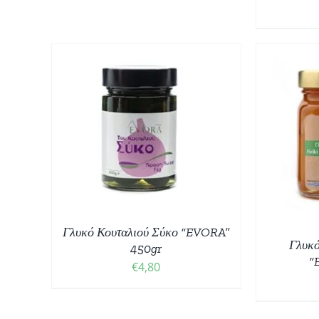
ΘΙ
/
ΠΡΟΣΘΉΚΗ ΣΤΟ ΚΑΛΆΘΙ
/
ΠΡ
ΛΕΠΤΟΜΈΡΕΙΕΣ
Γλυκό Κουταλιού Σύκο “EVORA”
Γλυκό
450gr
“
€
4,80