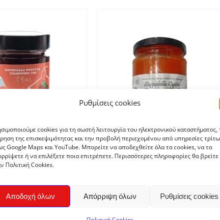
ΟΣΘΉΚΗ ΣΤΟ ΚΑΛΆΘΙ
/
ΛΕΠΤΟΜΈΡΕΙΕΣ
Ρυθμίσεις cookies
σιμοποιούμε cookies για τη σωστή λειτουργία του ηλεκτρονικού καταστήματος, 
ρηση της επισκεψιμότητας και την προβολή περιεχομένου από υπηρεσίες τρίτω
ς Google Maps και YouTube. Μπορείτε να αποδεχθείτε όλα τα cookies, να τα
άδα Φράουλα Χωρίς
ρρίψετε ή να επιλέξετε ποια επιτρέπετε. Περισσότερες πληροφορίες θα βρείτε
ρη “EVORA” 250gr
ν Πολιτική Cookies.
€
4,45
Μαρμελάδα Καρότο
Αποδοχή όλων
Απόρριψη όλων
Ρυθμίσεις cookies
“ΤΟΥΡΣΑΡΟΣ” 330gr
€
4,20
Πολιτική Cookies