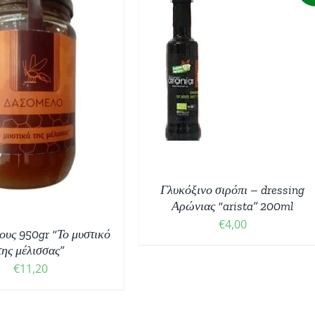
ΠΡΟΣΘΉΚΗ
ΣΤΟ ΚΑΛΆΘΙ
/
ΛΕΠΤΟΜΈΡΕΙΕΣ
Γλυκόξινο σιρόπι – dressing
Αρώνιας “arista” 200ml
€
4,00
ους 950gr “Το μυστικό
της μέλισσας”
€
11,20