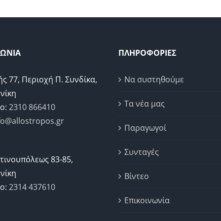
ΝΩΝΙΑ
ΠΛΗΡΟΦΟΡΙΕΣ
ής 77, Περιοχή Π. Συνδίκα,
Να συστηθούμε
νίκη
Τα νέα μας
ο:
2310 866410
fo@allostropos.gr
Παραγωγοί
Συνταγές
τινουπόλεως 83-85,
νίκη
Βίντεο
ο:
2314 437610
Επικοινωνία