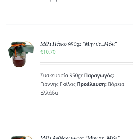
ΚΗ
Μέλι Πέυκο 950gr “Μην σε…Μέλι”
€
10,70
ΡΕΙΕΣ
Συσκευασία 950gr
Παραγωγός:
Γιάννης Γκέλος
Προέλευση:
Βόρεια
Ελλάδα
ΚΗ
Μέλι Ανθέων 950gr “Μην σε…Μέλι”