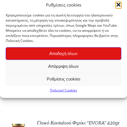
Ρυθμίσεις cookies
Χρησιμοποιούμε cookies για τη σωστή λειτουργία του ηλεκτρονικού
καταστήματος, τη μέτρηση της επισκεψιμότητας και την προβολή
Μαρμελάδα Βερίκοκο Χωρίς Ζάχαρη
ΚΗ
περιεχομένου από υπηρεσίες τρίτων, όπως Google Maps και YouTube.
“EVORA” 250gr
Μπορείτε να αποδεχθείτε όλα τα cookies, να τα απορρίψετε ή να
επιλέξετε ποια επιτρέπετε. Περισσότερες πληροφορίες θα βρείτε στην
€
4,00
Πολιτική Cookies.
ΡΕΙΕΣ
Αποδοχή όλων
Προϊόν οικοτεχνίας
Συσκευασία
250gr
Παραγωγή:
ΕΝΕΡΓΕΙΑΚΗ
Απόρριψη όλων
ΤΟΥΡΙΣΤΙΚΗ ΠΑΝΑΓΙΤΣΑΣ ΑΕ, “EVORA”
Ρυθμίσεις cookies
Προέλευση:
Παναγίτσα, Έδεσσα
Πολιτική Cookies
ΚΗ
Γλυκό Κουταλιού Φιρίκι “EVORA” 420gr