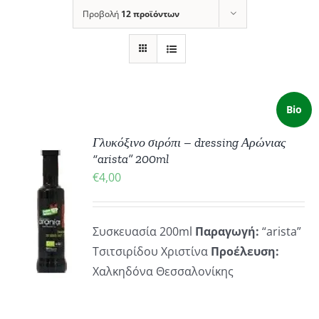
Προβολή
12 προϊόντων
Bio
Γλυκόξινο σιρόπι – dressing Αρώνιας
“arista” 200ml
€
4,00
ΚΗ
Συσκευασία 200ml
Παραγωγή:
“arista”
Τσιτσιρίδου Χριστίνα
Προέλευση:
ΡΕΙΕΣ
Χαλκηδόνα Θεσσαλονίκης