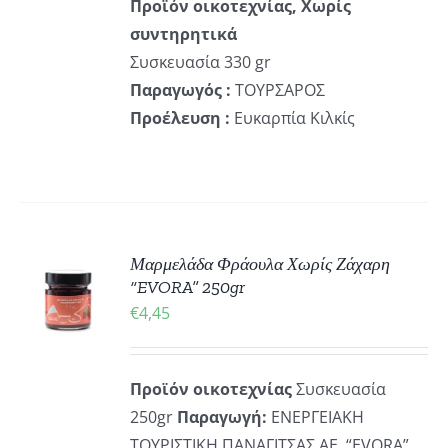
Προϊόν οικοτεχνίας, Χωρίς
συντηρητικά
Συσκευασία 330 gr
Παραγωγός :
ΤΟΥΡΣΑΡΟΣ
Προέλευση :
Ευκαρπία Κιλκίς
Μαρμελάδα Φράουλα Χωρίς Ζάχαρη
ΚΗ
“EVORA” 250gr
€
4,45
ΡΕΙΕΣ
Προϊόν οικοτεχνίας
Συσκευασία
250gr
Παραγωγή:
ΕΝΕΡΓΕΙΑΚΗ
ΤΟΥΡΙΣΤΙΚΗ ΠΑΝΑΓΙΤΣΑΣ ΑΕ, “EVORA”