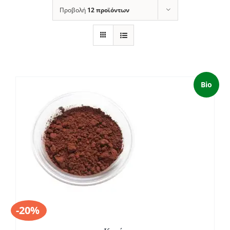
Προβολή
12 προϊόντων
Bio
Σ
-20%