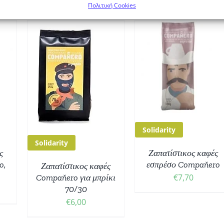
Πολιτική Cookies
ΠΡΟΣΘΉΚΗ ΣΤΟ
 ΣΤΟ
ΚΑΛΆΘΙ
/
/
ΛΕΠΤΟΜΈΡΕΙΕΣ
ΕΙΕΣ
Solidarity
Solidarity
ς
Ζαπατίστικος καφές
o,
εσπρέσο Compaňero
Ζαπατίστικος καφές
Compaňero για μπρίκι
€
7,70
Price
70/30
€
6,00
range:
€16,00