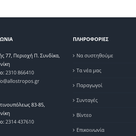
through
€31,50
ΝΩΝΙΑ
ΠΛΗΡΟΦΟΡΙΕΣ
ής 77, Περιοχή Π. Συνδίκα,
Να συστηθούμε
νίκη
Τα νέα μας
ο:
2310 866410
fo@allostropos.gr
Παραγωγοί
Συνταγές
τινουπόλεως 83-85,
νίκη
Βίντεο
ο:
2314 437610
Επικοινωνία