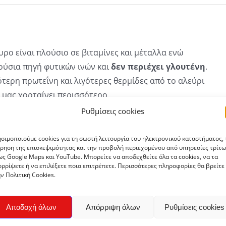
υρο είναι πλούσιο σε βιταμίνες και μέταλλα ενώ
ούσια πηγή φυτικών ινών και
δεν περιέχει γλουτένη
.
ότερη πρωτεΐνη και λιγότερες θερμίδες από το αλεύρι
ι μας χορταίνει περισσότερο.
Ρυθμίσεις cookies
ίται σε πολλές συνταγές μαγειρικής ή και
ικής. Για κρέπες, τηγανίτες, επικάλυψη στα τηγανιτά,
σιμοποιούμε cookies για τη σωστή λειτουργία του ηλεκτρονικού καταστήματος, 
 ή γλυκά, για το πήξιμο σάλτσας ή σε σούπα βελουτέ.
ρηση της επισκεψιμότητας και την προβολή περιεχομένου από υπηρεσίες τρίτω
ς Google Maps και YouTube. Μπορείτε να αποδεχθείτε όλα τα cookies, να τα
ρρίψετε ή να επιλέξετε ποια επιτρέπετε. Περισσότερες πληροφορίες θα βρείτε
ν Πολιτική Cookies.
Αποδοχή όλων
Απόρριψη όλων
Ρυθμίσεις cookies