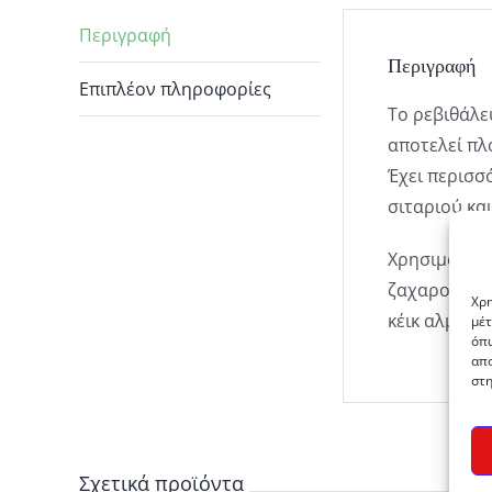
Περιγραφή
Περιγραφή
Επιπλέον πληροφορίες
Το ρεβιθάλε
αποτελεί πλ
Έχει περισσ
σιταριού κα
Χρησιμοποιε
ζαχαροπλαστ
Χρη
κέικ αλμυρά
μέτ
όπω
απο
στη
Σχετικά προϊόντα