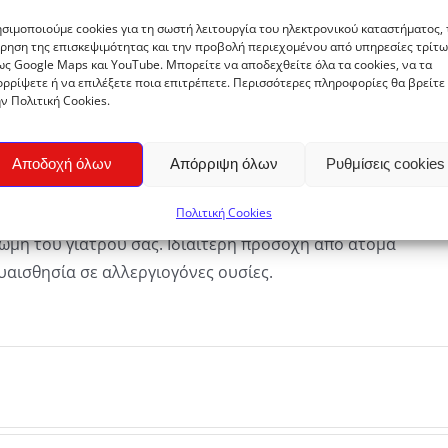
αειφορικά από ασφαλείς περιοχές μηδενικής
ι πληροφορίες που αναφέρονται για τα προϊόντα του
σιμοποιούμε cookies για τη σωστή λειτουργία του ηλεκτρονικού καταστήματος, 
ρηση της επισκεψιμότητας και την προβολή περιεχομένου από υπηρεσίες τρίτω
ίζονται στην παραδοσιακή χρήση και σε αναφορές από
ς Google Maps και YouTube. Μπορείτε να αποδεχθείτε όλα τα cookies, να τα
ς πηγές και τις κοινοτικές φυτικές μονογραφίες των
ρρίψετε ή να επιλέξετε ποια επιτρέπετε. Περισσότερες πληροφορίες θα βρείτε
ν Πολιτική Cookies.
υ ευρωπαϊκού οργανισμού φαρμάκων (Ema).
ισμός είναι μοναδικός και έχει τις δικές του
Αποδοχή όλων
Απόρριψη όλων
Ρυθμίσεις cookies
και ιδιαιτερότητες. Η χρήση των ανθόνερων δεν
Πολιτική Cookies
ην ιατρική θεραπεία και πρέπει να γίνεται με την
μη του γιατρού σας. Ιδιαίτερη προσοχή από άτομα
υαισθησία σε αλλεργιογόνες ουσίες.