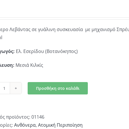
ερο Λεβάντας σε γυάλινη συσκευασία με μηχανισμό Σπρέ
l
γωγός:
Ελ. Εσερίδου (Βοτανόκηπος)
λευση:
Μεσιά Κιλκίς
Προσθήκη στο καλάθι
Ανθόνερο
Λεβάντας
ποσότητα
ός προϊόντος:
01146
ορίες:
Ανθόνερα
,
Ατομική Περιποίηση