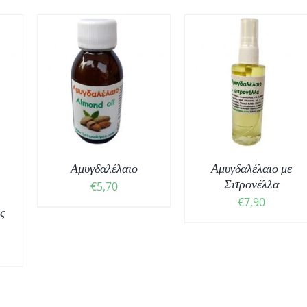
ΤΟ
ΠΡΟΣΘΉΚΗ ΣΤΟ
ΚΑΛΆΘΙ
/
ΕΣ
ΛΕΠΤΟΜΈΡΕΙΕΣ
Αμυγδαλέλαιο
Αμυγδαλέλαιο με
Σιτρονέλλα
€
5,70
€
7,90
ς