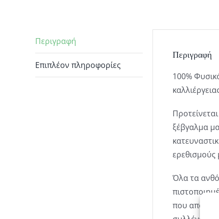
Περιγραφή
Περιγραφή
Επιπλέον πληροφορίες
100% Φυσικό
καλλιέργεια
Προτείνεται
ξέβγαλμα μα
κατευναστικ
ερεθισμούς 
Όλα τα ανθό
πιστοποιημέ
που αποστάζ