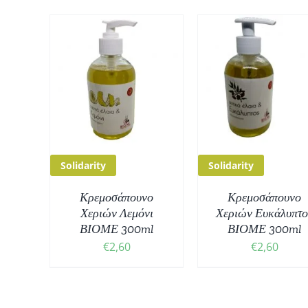
 ΣΤΟ
ΠΡΟΣΘΉΚΗ ΣΤΟ
ΠΡΟΣΘΉΚΗ Σ
/
ΚΑΛΆΘΙ
/
ΚΑΛΆΘΙ
/
ΕΙΕΣ
ΛΕΠΤΟΜΈΡΕΙΕΣ
ΛΕΠΤΟΜΈΡΕΙ
Solidarity
Solidarity
Κρεμοσάπουνο
Κρεμοσάπουνο
Χεριών Λεμόνι
Χεριών Ευκάλυπτο
ΒΙΟΜΕ 300ml
ΒΙΟΜΕ 300ml
€
2,60
€
2,60