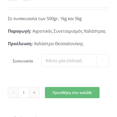
range:
€0,00
Σε συσκευασία των 500gr, 1kg και 5kg
through
€2,00
Παραγωγή:
Αγροτικός Συνεταιρισμός Χαλάστρας
Προέλευση:
Χαλάστρα Θεσσαλονίκης
Συσκευασία

Προσθήκη στο καλάθι
Ρύζι
Μπονέτ
ποσότητα