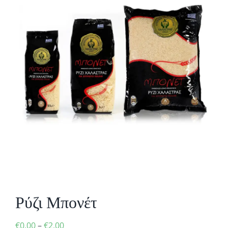
Ρύζι Μπονέτ
Price
€
0,00
–
€
2,00