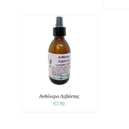
ΘΙ
/
Ανθόνερο Λεβάντας
€
7,90