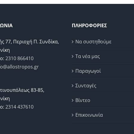
ΝΩΝΙΑ
ΠΛΗΡΟΦΟΡΙΕΣ
ής 77, Περιοχή Π. Συνδίκα,
Να συστηθούμε
νίκη
Τα νέα μας
ο:
2310 866410
fo@allostropos.gr
Παραγωγοί
Συνταγές
τινουπόλεως 83-85,
νίκη
Βίντεο
ο:
2314 437610
Επικοινωνία