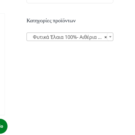
Κατηγορίες προϊόντων

Φυτικά Έλαια 100%- Αιθέρια Έλαια (10)
×
io