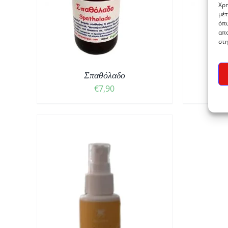
ΛΕΠΤΟΜΈΡΕΙΕΣ
Χρη
μέτ
όπω
απο
στη
Σπαθόλαδο
€
7,90