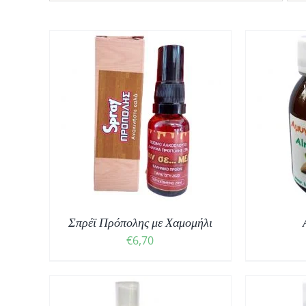
ΘΙ
/
ΠΡΟΣΘΉΚΗ ΣΤΟ ΚΑΛΆΘΙ
/
ΠΡ
ΛΕΠΤΟΜΈΡΕΙΕΣ
Σπρέϊ Πρόπολης με Χαμομήλι
€
6,70