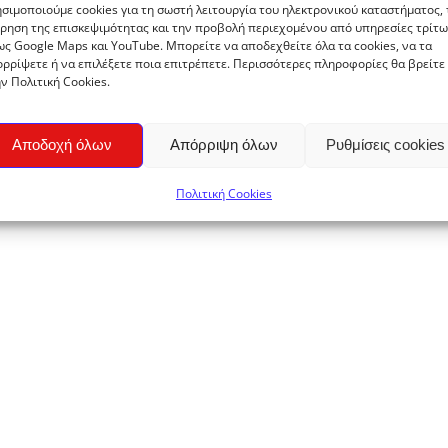
ΛΕΠΤΟΜΈΡΕΙΕΣ
σιμοποιούμε cookies για τη σωστή λειτουργία του ηλεκτρονικού καταστήματος, 
ρηση της επισκεψιμότητας και την προβολή περιεχομένου από υπηρεσίες τρίτω
ς Google Maps και YouTube. Μπορείτε να αποδεχθείτε όλα τα cookies, να τα
ρρίψετε ή να επιλέξετε ποια επιτρέπετε. Περισσότερες πληροφορίες θα βρείτε
ν Πολιτική Cookies.
Αποδοχή όλων
Απόρριψη όλων
Ρυθμίσεις cookies
Λάδι Άρνικας
Λάδι Καλέντουλας
€
8,80
€
5,70
Πολιτική Cookies