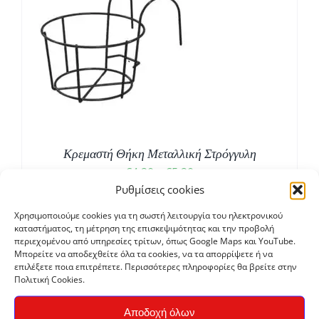
€8,15
Σ
Κρεμαστή Θήκη Μεταλλική Στρόγγυλη
Price
€
4,20
–
€
5,20
Ρυθμίσεις cookies
range:
€4,20
ΝΕΟ
Χρησιμοποιούμε cookies για τη σωστή λειτουργία του ηλεκτρονικού
καταστήματος, τη μέτρηση της επισκεψιμότητας και την προβολή
through
περιεχομένου από υπηρεσίες τρίτων, όπως Google Maps και YouTube.
€5,20
Μπορείτε να αποδεχθείτε όλα τα cookies, να τα απορρίψετε ή να
επιλέξετε ποια επιτρέπετε. Περισσότερες πληροφορίες θα βρείτε στην
Πολιτική Cookies.
Αποδοχή όλων