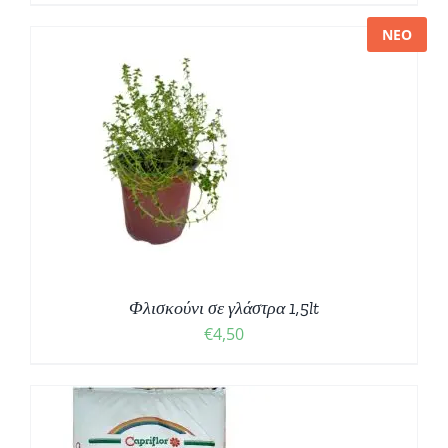
range:
€1,75
ΝΕΟ
through
€2,25
Φλισκούνι σε γλάστρα 1,5lt
€
4,50