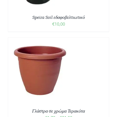
Speira Soil εδαφοβελτιωτικό
€
10,00
Σ
Γλάστρα σε χρώμα Τερακότα