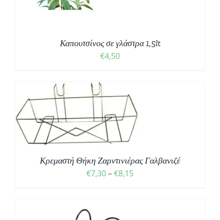
Καπουτσίνος σε γλάστρα 1,5lt
€
4,50
Σ
Κρεμαστή Θήκη Ζαρντινιέρας Γαλβανιζέ
Price
€
7,30
–
€
8,15
range:
€7,30
through