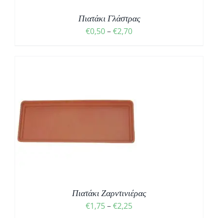
Πιατάκι Γλάστρας
Price
€
0,50
–
€
2,70
range:
€0,50
through
€2,70
Σ
Πιατάκι Ζαρντινιέρας
Price
€
1,75
–
€
2,25