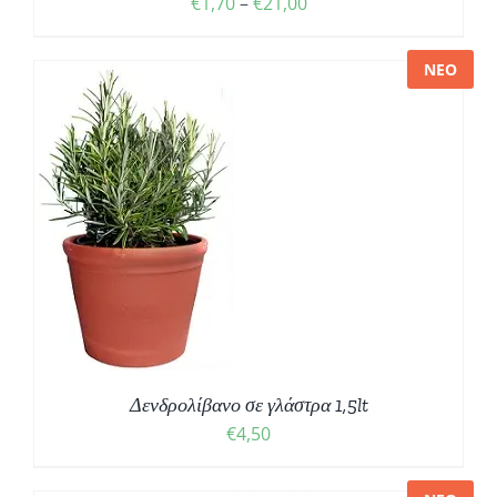
Price
€
1,70
–
€
21,00
range:
€1,70
ΝΕΟ
through
€21,00
Δενδρολίβανο σε γλάστρα 1,5lt
€
4,50