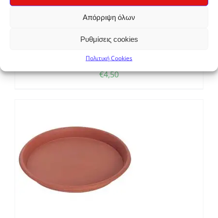
Απόρριψη όλων
Ρυθμίσεις cookies
Πολιτική Cookies
Λουίζα σε γλάστρα 1,5lt
€
4,50
Σ