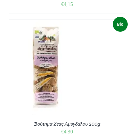
€
4,15
Bio
Bούτημα Ζέας Αμυγδάλου 200g
€
4,30