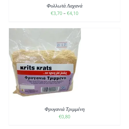
Φυλλωτά Λαχανά
Price
€
3,70
–
€
4,10
range:
€3,70
through
€4,10
Φρυγανιά Τριμμένη
€
0,80