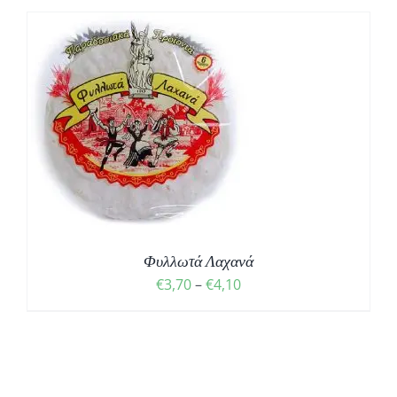
Σ
Φυλλωτά Λαχανά
Price
€
3,70
–
€
4,10
range:
€3,70
through
€4,10