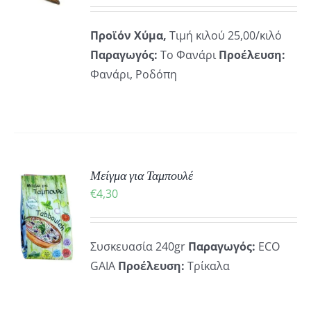
range:
ΪΌΝ
€2,50
Προϊόν Χύμα,
Τιμή κιλού 25,00/κιλό
through
ΛΑΠΛΈΣ
Παραγωγός:
Το Φανάρι
Προέλευση:
ΛΛΑΓΈΣ.
€5,00
Φανάρι, Ροδόπη
ΟΓΈΣ
ΡΟΎΝ
ΕΓΟΎΝ
ΔΑ
Μείγμα για Ταμπουλέ
ΚΗ
€
4,30
ΪΌΝΤΟΣ
Συσκευασία 240gr
Παραγωγός:
ECO
ΡΕΙΕΣ
GAIA
Προέλευση:
Τρίκαλα