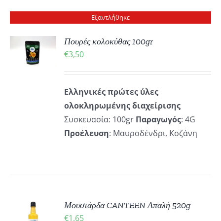
Εξαντλήθηκε
Πουρές κολοκύθας 100gr
€
3,50
ΡΕΙΕΣ
Ελληνικές πρώτες ύλες
ολοκληρωμένης διαχείρισης
Συσκευασία: 100gr
Παραγωγός
: 4G
Προέλευση
: Μαυροδένδρι, Κοζάνη
ΚΗ
Μουστάρδα CANTEEN Απαλή 520g
€
1,65