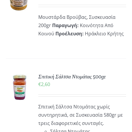
Μουστάρδα Βρούβας, Συσκευασία
200gr
Παραγωγή:
Κοινότητα Από
Κοινού
Προέλευση:
Ηράκλειο Κρήτης
Σπιτική Σάλτσα Ντομάτας 500gr
Ή
€
2,60
Ό
ΡΕΙΕΣ
ΪΌΝ
Σπιτική Σάλτσα Ντομάτας χωρίς
ΛΑΠΛΈΣ
συντηρητικά, σε Συσκευασία 580gr με
ΛΛΑΓΈΣ.
τρεις διαφορετικές συνταγές.
Σάλτσα Ντομάτας,