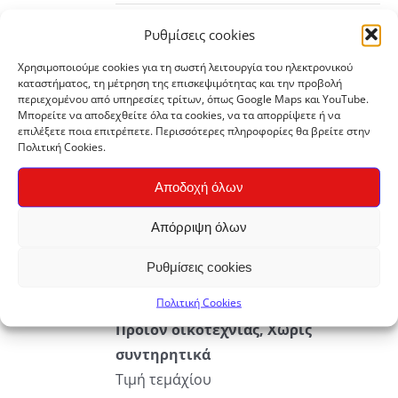
ΪΌΝ
€2,22
Ρυθμίσεις cookies
Μουστάρδα Βρούβας Χύμα, Τιμή κιλού
through
ΛΑΠΛΈΣ
22,20
Παραγωγή:
Κοινότητα Από
ΛΛΑΓΈΣ.
€11,10
Χρησιμοποιούμε cookies για τη σωστή λειτουργία του ηλεκτρονικού
καταστήματος, τη μέτρηση της επισκεψιμότητας και την προβολή
Κοινού
Προέλευση:
Ηράκλειο Κρήτης
περιεχομένου από υπηρεσίες τρίτων, όπως Google Maps και YouTube.
ΟΓΈΣ
Μπορείτε να αποδεχθείτε όλα τα cookies, να τα απορρίψετε ή να
ΡΟΎΝ
επιλέξετε ποια επιτρέπετε. Περισσότερες πληροφορίες θα βρείτε στην
Πολιτική Cookies.
ΕΓΟΎΝ
Αποδοχή όλων
ΔΑ
Chatney Ντομάτας “ΤΟΥΡΣΑΡΟΣ” 330gr
ΚΗ
Απόρριψη όλων
€
4,20
ΪΌΝΤΟΣ
Ρυθμίσεις cookies
Πολιτική Cookies
Αγροοικολογικής καλλιέργειας,
ΡΕΙΕΣ
Προϊόν οικοτεχνίας, Χωρίς
συντηρητικά
Τιμή τεμάχίου