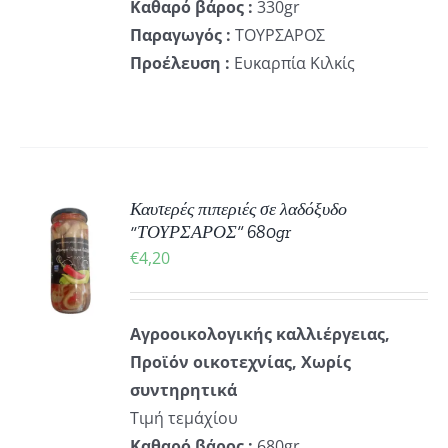
Καθαρό βάρος :
330gr
Παραγωγός :
ΤΟΥΡΣΑΡΟΣ
Προέλευση :
Ευκαρπία Κιλκίς
Καυτερές πιπεριές σε λαδόξυδο
ΚΗ
“ΤΟΥΡΣΑΡΟΣ” 680gr
€
4,20
ΡΕΙΕΣ
Αγροοικολογικής καλλιέργειας,
Προϊόν οικοτεχνίας, Χωρίς
συντηρητικά
Τιμή τεμάχίου
Καθαρό βάρος :
680gr