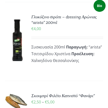
Bio
Γλυκόξινο σιρόπι – dressing Αρώνιας
“arista” 200ml
€
4,00
ΚΗ
Συσκευασία 200ml
Παραγωγή:
“arista”
Τσιτσιρίδου Χριστίνα
Προέλευση:
ΡΕΙΕΣ
Χαλκηδόνα Θεσσαλονίκης
Σκουμπρί Φιλέτο Καπνιστό “Φανάρι”
Ή
Price
€
2,50
–
€
5,00
Ό
ΡΕΙΕΣ