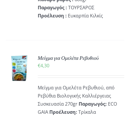
Παραγωγός :
ΤΟΥΡΣΑΡΟΣ
Προέλευση :
Ευκαρπία Κιλκίς
ΚΗ
Μείγμα για Ομελέτα Ρεβυθιού
€
4,30
ΡΕΙΕΣ
Μείγμα για Ομελέτα Ρεβυθιού, από
Ρεβύθια Βιολογικής Καλλιέργειας
Συσκευασία 270gr
Παραγωγός:
ECO
GAIA
Προέλευση:
Τρίκαλα