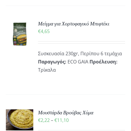
ΚΗ
Μείγμα για Χορτοφαγικό Μπιφτέκι
€
4,65
ΡΕΙΕΣ
Συσκευασία 230gr, Περίπου 6 τεμάχια
Παραγωγός:
ECO GAIA
Προέλευση:
Τρίκαλα
Μουστάρδα Βρούβας Χύμα
Ή
Price
€
2,22
–
€
11,10
Ό
range:
ΡΕΙΕΣ