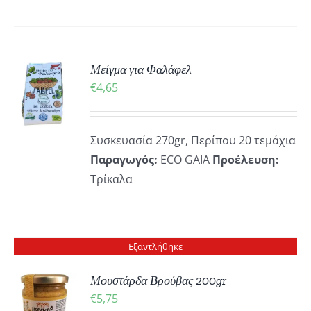
ΚΗ
Μείγμα για Φαλάφελ
€
4,65
ΡΕΙΕΣ
Συσκευασία 270gr, Περίπου 20 τεμάχια
Παραγωγός:
ECO GAIA
Προέλευση:
Τρίκαλα
Εξαντλήθηκε
Μουστάρδα Βρούβας 200gr
€
5,75
ΡΕΙΕΣ