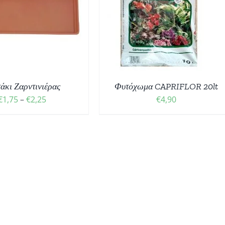
ΟΣΘΉΚΗ ΣΤΟ ΚΑΛΆΘΙ
/
ΛΕΠΤΟΜΈΡΕΙΕΣ
άκι Ζαρντινιέρας
Φυτόχωμα CAPRIFLOR 20lt
Price
€
1,75
–
€
2,25
€
4,90
range:
€1,75
through
€2,25