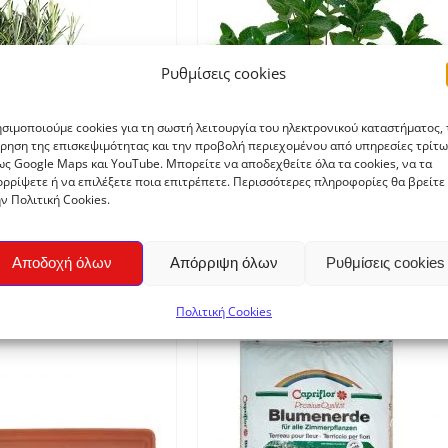
ΟΣΘΉΚΗ ΣΤΟ ΚΑΛΆΘΙ
/
Ρυθμίσεις cookies
ΛΕΠΤΟΜΈΡΕΙΕΣ
σιμοποιούμε cookies για τη σωστή λειτουργία του ηλεκτρονικού καταστήματος, 
ρηση της επισκεψιμότητας και την προβολή περιεχομένου από υπηρεσίες τρίτω
ς Google Maps και YouTube. Μπορείτε να αποδεχθείτε όλα τα cookies, να τα
ρρίψετε ή να επιλέξετε ποια επιτρέπετε. Περισσότερες πληροφορίες θα βρείτε
ν Πολιτική Cookies.
Δυόσμος σε γλάστρα 1,5lt
€
4,50
βανο σε γλάστρα 1,5lt
Αποδοχή όλων
Απόρριψη όλων
Ρυθμίσεις cookies
€
4,50
Πολιτική Cookies