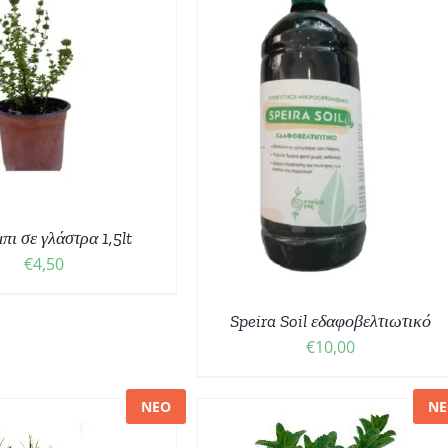
ΟΣΘΉΚΗ ΣΤΟ ΚΑΛΆΘΙ
/
ΛΕΠΤΟΜΈΡΕΙΕΣ
ι σε γλάστρα 1,5lt
€
4,50
Speira Soil εδαφοβελτιωτικό
€
10,00
ΝΕΟ
ΝΕ