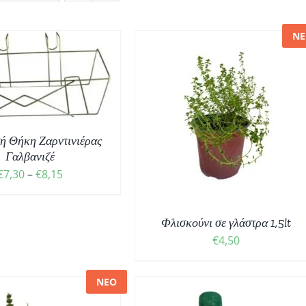
ΝΕ
ΟΣΘΉΚΗ ΣΤΟ ΚΑΛΆΘΙ
/
ΛΕΠΤΟΜΈΡΕΙΕΣ
ή Θήκη Ζαρντινιέρας
Γαλβανιζέ
Price
€
7,30
–
€
8,15
range:
€7,30
Φλισκούνι σε γλάστρα 1,5lt
through
€
4,50
€8,15
ΝΕΟ