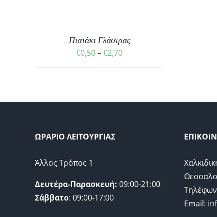
Σ
Σ.
Πιατάκι Γλάστρας
Price
€
0,50
–
€
2,70
range:
€0,50
through
€2,70
Σ
ΩΡΑΡΙΟ ΛΕΙΤΟΥΡΓΙΑΣ
ΕΠΙΚΟΙ
Άλλος Τρόπος 1
Χαλκιδικ
Θεσσαλο
Δευτέρα-Παρασκευή:
09:00-21:00
Τηλέφων
Σάββατο
: 09:00-17:00
Email:
in