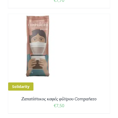
€
7,70
Solidarity
Ζαπατίστικος καφές φίλτρου Compaňero
€
7,50