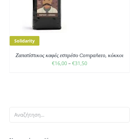
Solidarity
Ζαπατίστικος καφές εσπρέσο Compaňero, κόκκοι
Price
€
16,00
–
€
31,50
range:
€16,00
through
€31,50