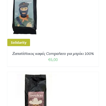
Ο
Σ
Solidarity
Ζαπατίστικος καφές Compaňero για μπρίκι 100%
€
6,00
Σ