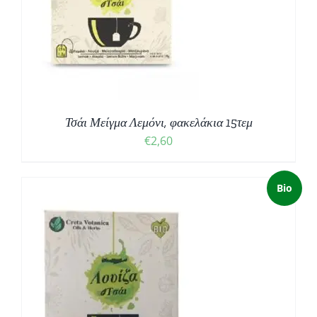
Τσάι Μείγμα Λεμόνι, φακελάκια 15τεμ
€
2,60
Bio