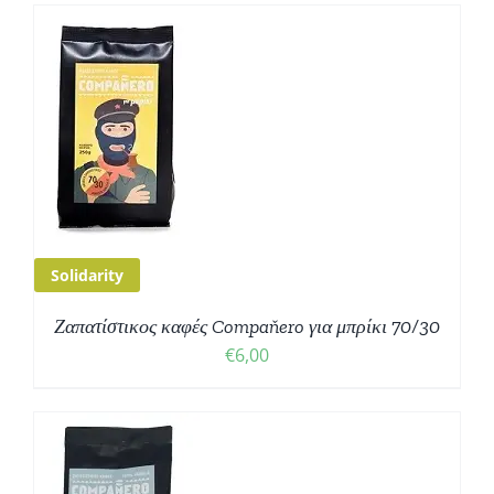
Ο
Σ
Solidarity
Ζαπατίστικος καφές Compaňero για μπρίκι 70/30
€
6,00