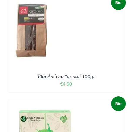
Bio
Ο
Σ
Τσάι Αρώνια “arista” 100gr
€
4,50
Bio