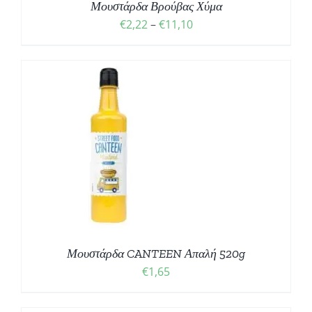
Μουστάρδα Βρούβας Χύμα
Price
€
2,22
–
€
11,10
range:
€2,22
through
€11,10
Μουστάρδα CANTEEN Απαλή 520g
€
1,65