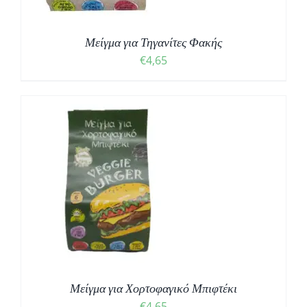
Μείγμα για Τηγανίτες Φακής
€
4,65
Μείγμα για Χορτοφαγικό Μπιφτέκι
€
4,65