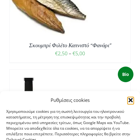
Σ
Σκουμπρί Φιλέτο Καπνιστό “Φανάρι”
Price
€
2,50
–
€
5,00
range:
€2,50
Bio
through
€5,00
Ρυθμίσεις cookies
ΚΗ
ΘΙ
Χρησιμοποιούμε cookies για τη σωστή λειτουργία του ηλεκτρονικού
καταστήματος, τη μέτρηση της επισκεψιμότητας και την προβολή
περιεχομένου από υπηρεσίες τρίτων, όπως Google Maps και YouTube.
ΡΕΙΕΣ
Μπορείτε να αποδεχθείτε όλα τα cookies, να τα απορρίψετε ή να
επιλέξετε ποια επιτρέπετε. Περισσότερες πληροφορίες θα βρείτε στην
Πολιτική Cookies.