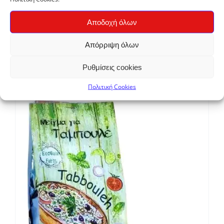
Αποδοχή όλων
Γλυκόξινο σιρόπι – dressing Αρώνιας “arista”
Απόρριψη όλων
200ml
€
4,00
Ρυθμίσεις cookies
Πολιτική Cookies