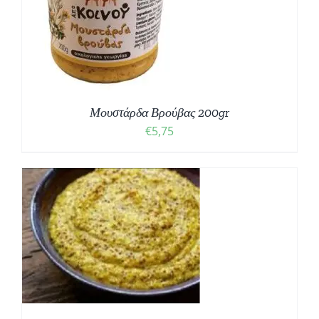
Μουστάρδα Βρούβας 200gr
€
5,75
Σ