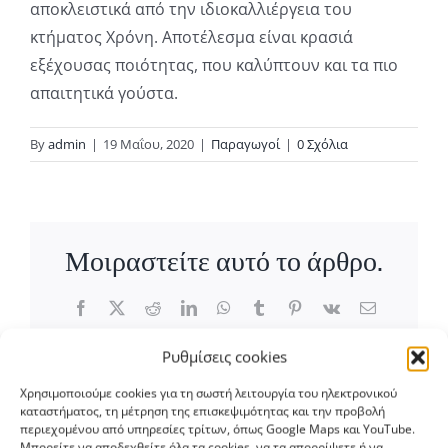
αποκλειστικά από την ιδιοκαλλιέργεια του
κτήματος Χρόνη. Αποτέλεσμα είναι κρασιά
εξέχουσας ποιότητας, που καλύπτουν και τα πιο
απαιτητικά γούστα.
By
admin
|
19 Μαΐου, 2020
|
Παραγωγοί
|
0 Σχόλια
Μοιραστείτε αυτό το άρθρο.
Facebook
X
Reddit
LinkedIn
WhatsApp
Tumblr
Pinterest
Vk
Email
Ρυθμίσεις cookies
Χρησιμοποιούμε cookies για τη σωστή λειτουργία του ηλεκτρονικού
καταστήματος, τη μέτρηση της επισκεψιμότητας και την προβολή
About the Author:
admin
περιεχομένου από υπηρεσίες τρίτων, όπως Google Maps και YouTube.
Μπορείτε να αποδεχθείτε όλα τα cookies, να τα απορρίψετε ή να